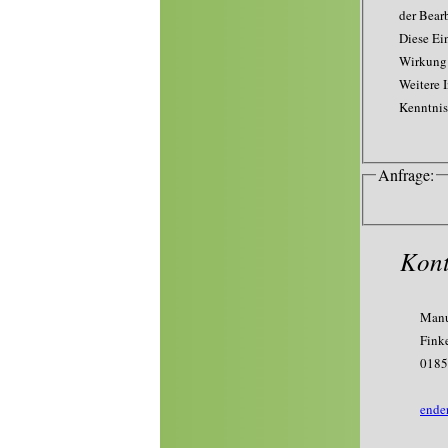
der Bear
Diese Ei
Wirkung 
Weitere 
Kenntni
Anfrage:
Kont
Manu
Fink
0185
ende