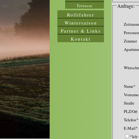
Anfrage:
Terrasse
Rollifahrer
Wintersaison
Zeitraum
Partner & Links
Personen
Kontakt
Zimmer
Apartme
Wünsch
Name*
Vorname
Straße
PLZ/Ort
Telefon*
E-Mail*
*Ich w