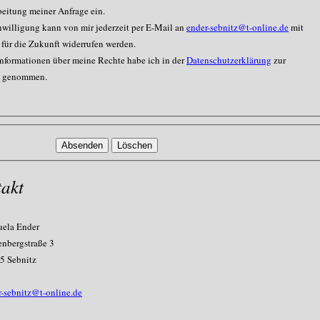
beitung meiner Anfrage ein.
nwilligung kann von mir jederzeit per E-Mail an
ender-sebnitz@t-online.de
mit
für die Zukunft widerrufen werden.
Informationen über meine Rechte habe ich in der
Datenschutzerklärung
zur
s genommen.
akt
ela Ender
enbergstraße 3
5 Sebnitz
r-sebnitz@t-online.de