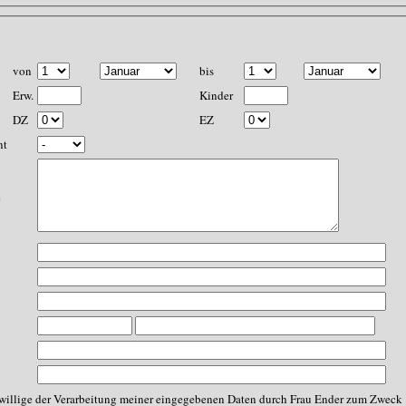
von
bis
Erw.
Kinder
DZ
EZ
nt
e
illige der Verarbeitung meiner eingegebenen Daten durch Frau Ender zum Zweck